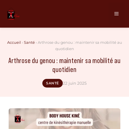
Aller
au
Men
contenu
Accueil
›
Santé
›
Arthrose du genou : maintenir sa mobilité au
quotidien
Arthrose du genou : maintenir sa mobilité au
quotidien
22 juin 2025
SANTÉ