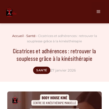
Aller
au
Men
contenu
Accueil
›
Santé
›
Cicatrices et adhérences : retrouver la
souplesse grâce à la kinésithérapie
Cicatrices et adhérences : retrouver la
souplesse grâce à la kinésithérapie
27 janvier 2026
SANTÉ