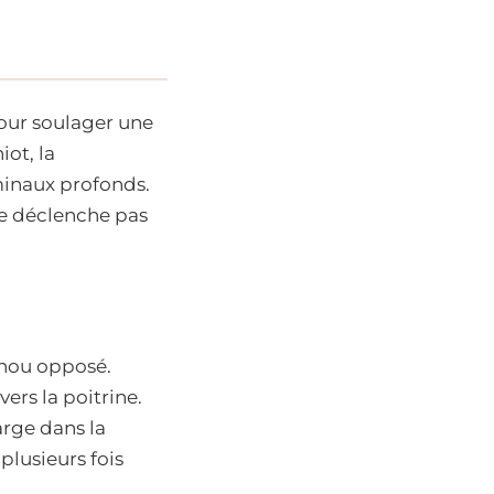
our soulager une
iot, la
minaux profonds.
ne déclenche pas
genou opposé.
ers la poitrine.
arge dans la
plusieurs fois