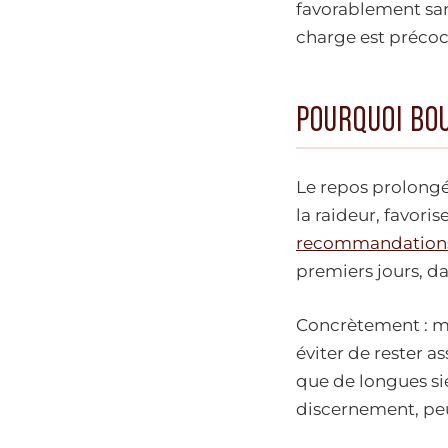
favorablement sans
charge est précoce
POURQUOI BO
Le repos prolongé
la raideur, favori
recommandations 
premiers jours, d
Concrètement : mar
éviter de rester a
que de longues si
discernement, pe