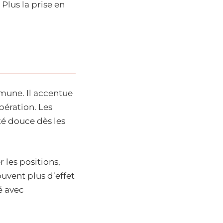
Plus la prise en
mune. Il accentue
pération. Les
té douce dès les
 les positions,
ouvent plus d’effet
é avec