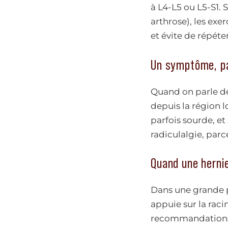
à L4-L5 ou L5-S1. 
arthrose), les exer
et évite de répéte
Un symptôme, pa
Quand on parle de 
depuis la région 
parfois sourde, e
radiculalgie, parc
Quand une hernie
Dans une grande pa
appuie sur la raci
recommandations a