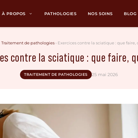
À PROPOS
PATHOLOGIES
NOS SOINS
BLOG
›
Traitement de pathologies
›
Exercices contre la sciatique : que faire, 
es contre la sciatique : que faire, q
25 mai 2026
TRAITEMENT DE PATHOLOGIES