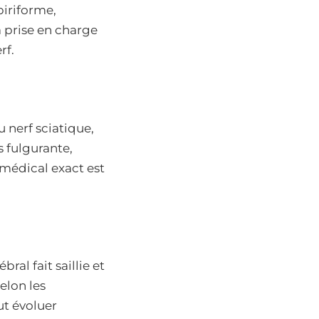
piriforme,
la prise en charge
rf.
 nerf sciatique,
s fulgurante,
médical exact est
ral fait saillie et
elon les
ut évoluer