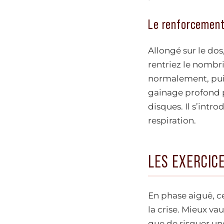
Le renforcement
Allongé sur le do
rentriez le nombr
normalement, puis
gainage profond pe
disques. Il s’intr
respiration.
LES EXERCICE
En phase aiguë, c
la crise. Mieux va
que de risquer un