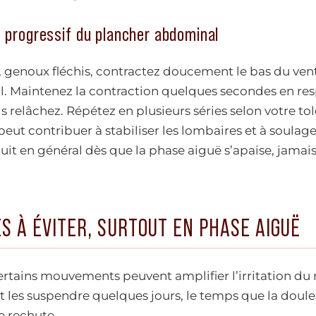
 progressif du plancher abdominal
s, genoux fléchis, contractez doucement le bas du ve
il. Maintenez la contraction quelques secondes en res
 relâchez. Répétez en plusieurs séries selon votre to
ut contribuer à stabiliser les lombaires et à soulager
oduit en général dès que la phase aiguë s’apaise, jamai
S À ÉVITER, SURTOUT EN PHASE AIGUË
ertains mouvements peuvent amplifier l’irritation du 
ut les suspendre quelques jours, le temps que la doule
e rechute.