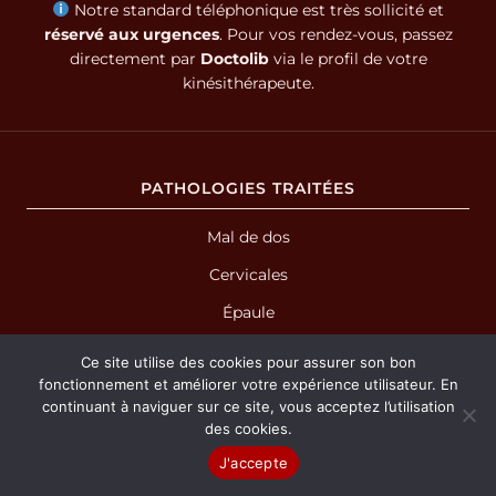
Notre standard téléphonique est très sollicité et
réservé aux urgences
. Pour vos rendez-vous, passez
directement par
Doctolib
via le profil de votre
kinésithérapeute.
PATHOLOGIES TRAITÉES
Mal de dos
Cervicales
Épaule
Genou
Ce site utilise des cookies pour assurer son bon
fonctionnement et améliorer votre expérience utilisateur. En
Cheville & pied
continuant à naviguer sur ce site, vous acceptez l’utilisation
Kiné du sport
des cookies.
Arthrose
J'accepte