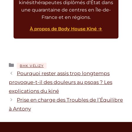
kinésithérapeutes diplômés d'État dans
une quarantaine de centres en Île-de-
France et en régions.
À propos de Body House Kiné →
Catégories
BHK VÉLIZY
Pourquoi rester assis trop longtemps
provoque-t-il des douleurs au psoas ? Les
explications du kiné
Prise en charge des Troubles de l’Équilibre
à Antony