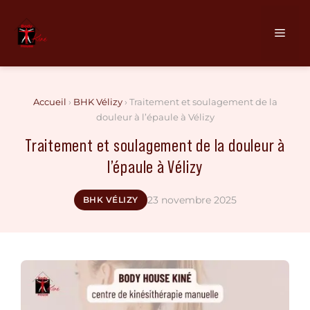
Aller
au
Men
contenu
Accueil
›
BHK Vélizy
›
Traitement et soulagement de la
douleur à l’épaule à Vélizy
Traitement et soulagement de la douleur à
l’épaule à Vélizy
23 novembre 2025
BHK VÉLIZY